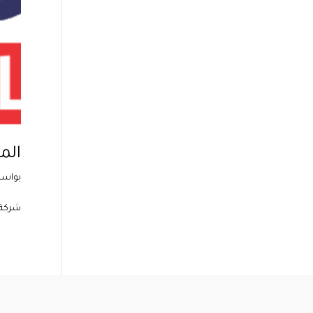
الم
بواس
شركة 