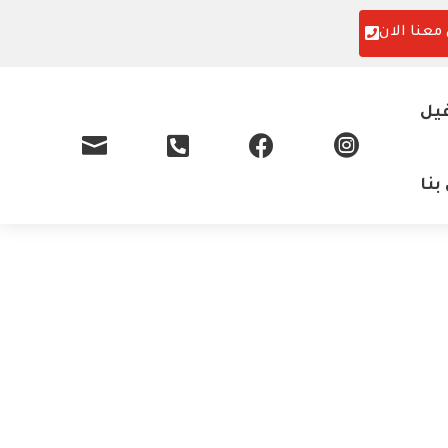
معنا الان
فيل




بنا